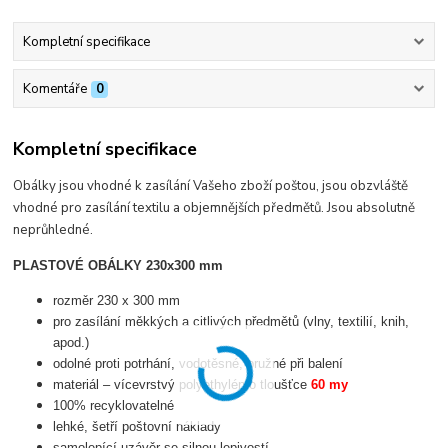
Kompletní specifikace
Komentáře
0
Kompletní specifikace
Obálky jsou vhodné k zasílání Vašeho zboží poštou, jsou obzvláště
vhodné pro zasílání textilu a objemnějších předmětů. Jsou absolutně
neprůhledné.
PLASTOVÉ OBÁLKY 230x300 mm
rozměr 230 x 300 mm
pro zasílání měkkých a citlivých předmětů (vlny, textilií, knih,
apod.)
odolné proti potrhání, vodotěsné, pružné při balení
materiál – vícevrstvý polyethylén o tloušťce
60 my
100% recyklovatelné
lehké, šetří poštovní náklady
samolepící uzávěr se silnou lepivostí