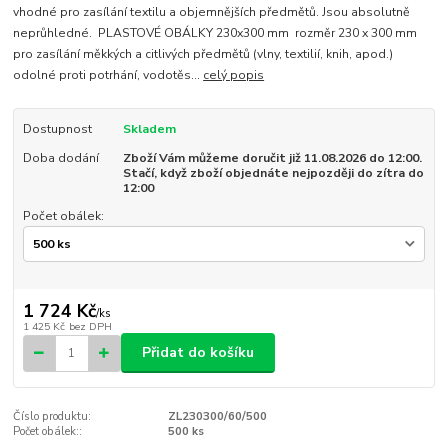
vhodné pro zasílání textilu a objemnějších předmětů. Jsou absolutně
neprůhledné. PLASTOVÉ OBÁLKY 230x300 mm rozměr 230 x 300 mm
pro zasílání měkkých a citlivých předmětů (vlny, textilií, knih, apod.)
odolné proti potrhání, vodotěs...
celý popis
Dostupnost
Skladem
Doba dodání
Zboží Vám můžeme doručit již 11.08.2026 do 12:00.
Stačí, když zboží objednáte nejpozději do zítra do
12:00
Počet obálek:
1 724 Kč
/
ks
1 425 Kč
bez DPH
Přidat do košíku
Číslo produktu:
ZL230300/60/500
Počet obálek::
500 ks