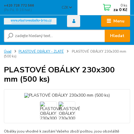
0
ks
+420 728 772 566
CZK
za
0 Kč
(Po-Pá, 8-16 hod.)
Menu
Hledat
Úvod
PLASTOVÉ OBÁLKY - ZLATÉ
PLASTOVÉ OBÁLKY 230x300 mm
(500 ks)
PLASTOVÉ OBÁLKY 230x300
mm (500 ks)
Obálky jsou vhodné k zasílání Vašeho zboží poštou, jsou obzvláště