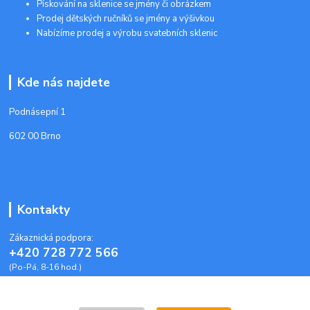
Pískování na sklenice se jmény či obrázkem
Prodej dětských ručníků se jmény a výšivkou
Nabízíme prodej a výrobu svatebních sklenic
Kde nás najdete
Podnásepní 1
602 00 Brno
Kontakty
Zákaznická podpora:
+420 728 772 566
(Po-Pá, 8-16 hod.)
info@plastoveobalky-brno.cz