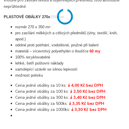
vhodné pro zasílání textilu a objemnějších předmětů. Jsou absolutně
neprůhledné.
PLASTOVÉ OBÁLKY 270x350 mm
rozměr 270 x 350 mm
pro zasílání měkkých a citlivých předmětů (vlny, textilií, knih,
apod.)
odolné proti potrhání, vodotěsné, pružné při balení
materiál – vícevrstvý polyethylén o tloušťce
60 my
100% recyklovatelné
lehké, šetří poštovní náklady
samolepící uzávěr se silnou lepivostí
možnost potisku
Cena jedné obálky za 10 ks:
á 4,00 Kč bez DPH
Cena jedné obálky za 100 ks:
á 3,50 Kč bez DPH
Cena jedné obálky za 300 ks:
á 3,40 Kč bez DPH
Cena jedné obálky za 500ks:
á 3,35 Kč bez DPH
Cena jedné obálky za 1000ks:
á 3,30 Kč bez DPH