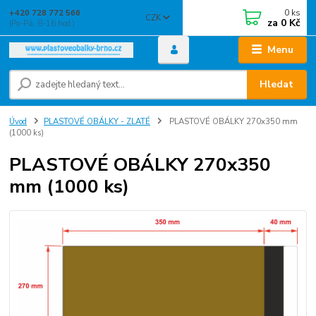
0
ks
+420 728 772 566
CZK
za
0 Kč
(Po-Pá, 8-16 hod.)
Menu
Hledat
Úvod
PLASTOVÉ OBÁLKY - ZLATÉ
PLASTOVÉ OBÁLKY 270x350 mm
(1000 ks)
PLASTOVÉ OBÁLKY 270x350
mm (1000 ks)