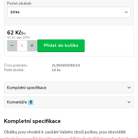
Počet obálek:
62 Kč
/
ks
51 Kč
bez DPH
Přidat do košíku
Číslo produktu:
ZL350450/60/10
Počet obálek::
10 ks
Kompletní specifikace
Komentáře
0
Kompletní specifikace
Obálky jsou vhodné k zasílání Vašeho zboží poštou, jsou obzvláště