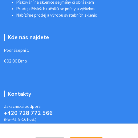
Pískování na sklenice se jmény či obrázkem
Prodej dětských ručníků se jmény a výšivkou
Nabízíme prodej a výrobu svatebních sklenic
Kde nás najdete
Podnásepní 1
602 00 Brno
Kontakty
Zákaznická podpora:
+420 728 772 566
(Po-Pá, 8-16 hod.)
info@plastoveobalky-brno.cz