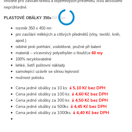
vhodné pro zasílání textilu a objemnějších předmětů. Jsou absolutně
neprůhledné.
PLASTOVÉ OBÁLKY 350x450 mm
rozměr 350 x 450 mm
pro zasílání měkkých a citlivých předmětů (vlny, textilií, knih,
apod.)
odolné proti potrhání, vodotěsné, pružné při balení
materiál – vícevrstvý polyethylén o tloušťce
60 my
100% recyklovatelné
lehké, šetří poštovní náklady
samolepící uzávěr se silnou lepivostí
možnost potisku
Cena jedné obálky za 10 ks:
á 5,10 Kč bez DPH
Cena jedné obálky za 100 ks:
á 4,60 Kč bez DPH
Cena jedné obálky za 300 ks:
á 4,50 Kč bez DPH
Cena jedné obálky za 500ks:
á 4,45 Kč bez DPH
Cena jedné obálky za 1000ks:
á 4,40 Kč bez DPH