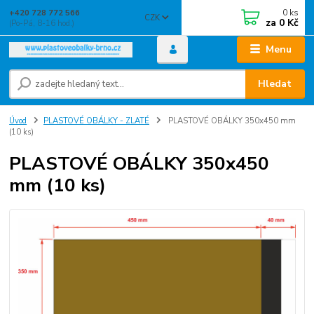
0
ks
+420 728 772 566
CZK
za
0 Kč
(Po-Pá, 8-16 hod.)
Menu
Hledat
Úvod
PLASTOVÉ OBÁLKY - ZLATÉ
PLASTOVÉ OBÁLKY 350x450 mm
(10 ks)
PLASTOVÉ OBÁLKY 350x450
mm (10 ks)