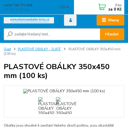
0
ks
+420 728 772 566
CZK
za
0 Kč
(Po-Pá, 8-16 hod.)
Menu
Hledat
Úvod
PLASTOVÉ OBÁLKY - ZLATÉ
PLASTOVÉ OBÁLKY 350x450 mm
(100 ks)
PLASTOVÉ OBÁLKY 350x450
mm (100 ks)
Obálky jsou vhodné k zasílání Vašeho zboží poštou, jsou obzvláště