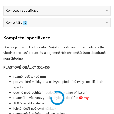
Kompletní specifikace
Komentáře
0
Kompletní specifikace
Obálky jsou vhodné k zasílání Vašeho zboží poštou, jsou obzvláště
vhodné pro zasílání textilu a objemnějších předmětů. Jsou absolutně
neprůhledné.
PLASTOVÉ OBÁLKY 350x450 mm
rozměr 350 x 450 mm
pro zasílání měkkých a citlivých předmětů (vlny, textilií, knih,
apod.)
odolné proti potrhání, vodotěsné, pružné při balení
materiál – vícevrstvý polyethylén o tloušťce
60 my
100% recyklovatelné
lehké, šetří poštovní náklady
samolepící uzávěr se silnou lepivostí