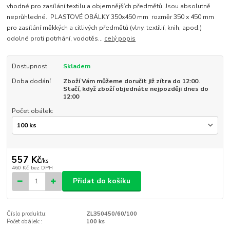
vhodné pro zasílání textilu a objemnějších předmětů. Jsou absolutně
neprůhledné. PLASTOVÉ OBÁLKY 350x450 mm rozměr 350 x 450 mm
pro zasílání měkkých a citlivých předmětů (vlny, textilií, knih, apod.)
odolné proti potrhání, vodotěs...
celý popis
Dostupnost
Skladem
Doba dodání
Zboží Vám můžeme doručit již zítra do 12:00.
Stačí, když zboží objednáte nejpozději dnes do
12:00
Počet obálek:
557 Kč
/
ks
460 Kč
bez DPH
Přidat do košíku
Číslo produktu:
ZL350450/60/100
Počet obálek::
100 ks