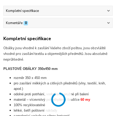
Kompletní specifikace
Komentáře
0
Kompletní specifikace
Obálky jsou vhodné k zasílání Vašeho zboží poštou, jsou obzvláště
vhodné pro zasílání textilu a objemnějších předmětů. Jsou absolutně
neprůhledné.
PLASTOVÉ OBÁLKY 350x450 mm
rozměr 350 x 450 mm
pro zasílání měkkých a citlivých předmětů (vlny, textilií, knih,
apod.)
odolné proti potrhání, vodotěsné, pružné při balení
materiál – vícevrstvý polyethylén o tloušťce
60 my
100% recyklovatelné
lehké, šetří poštovní náklady
samolepící uzávěr se silnou lepivostí