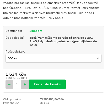
vhodné pro zasílání textilu a objemnějších předmětů. Jsou absolutně
neprůhledné. PLASTOVÉ OBÁLKY 350x450 mm rozměr 350 x 450 mm
pro zasílání měkkých a citlivých předmětů (vlny, textilií, knih, apod.)
odolné proti potrhání, vodotěs...
celý popis
Dostupnost
Skladem
Doba dodání
Zboží Vám můžeme doručit již zítra do 12:00.
Stačí, když zboží objednáte nejpozději dnes do
12:00
Počet obálek:
1 634 Kč
/
ks
1 350 Kč
bez DPH
Přidat do košíku
Číslo produktu:
ZL350450/60/300
Počet obálek::
300 ks