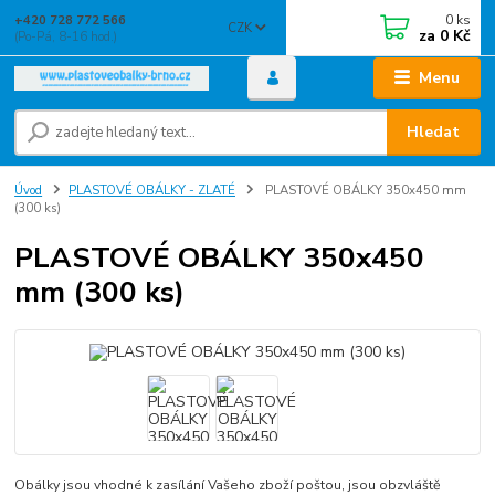
0
ks
+420 728 772 566
CZK
za
0 Kč
(Po-Pá, 8-16 hod.)
Menu
Hledat
Úvod
PLASTOVÉ OBÁLKY - ZLATÉ
PLASTOVÉ OBÁLKY 350x450 mm
(300 ks)
PLASTOVÉ OBÁLKY 350x450
mm (300 ks)
Obálky jsou vhodné k zasílání Vašeho zboží poštou, jsou obzvláště