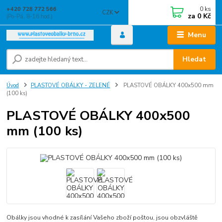
0
ks
+420 728 772 566
CZK
za
0 Kč
(Po-Pá, 8-16 hod.)
Menu
Hledat
Úvod
PLASTOVÉ OBÁLKY - ZELENÉ
PLASTOVÉ OBÁLKY 400x500 mm
(100 ks)
PLASTOVÉ OBÁLKY 400x500
mm (100 ks)
Obálky jsou vhodné k zasílání Vašeho zboží poštou, jsou obzvláště