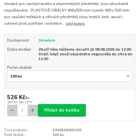
vhodné pro zasílání textilu a objemnějších předmětů. Jsou absolutně
neprůhledné. PLASTOVÉ OBÁLKY 400x500 mm rozměr 400 x 500 mm
pro zasílání měkkých a citlivých předmětů (vlny, textilií, knih, apod.)
odolné proti potrhání, vodotěsn...
celý popis
Dostupnost
Skladem
Doba dodání
Zboží Vám můžeme doručit již 08.08.2026 do 12:00.
Stačí, když zboží objednáte nejpozději do zítra do
12:00
Počet obálek:
526 Kč
/
ks
435 Kč
bez DPH
Přidat do košíku
Číslo produktu:
Z400500/60/100
Počet obálek::
100 ks