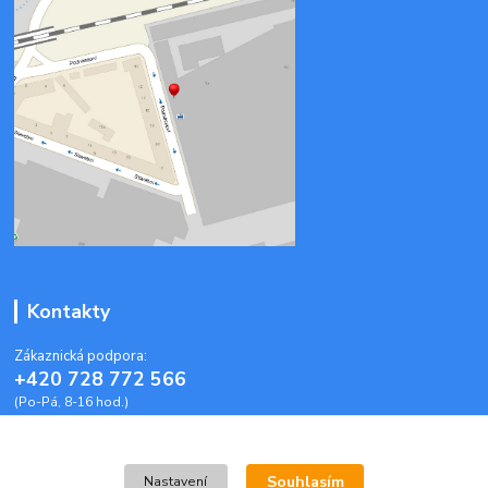
Kontakty
Zákaznická podpora:
+420 728 772 566
(Po-Pá, 8-16 hod.)
info@plastoveobalky-brno.cz
Souhlasím
Nastavení