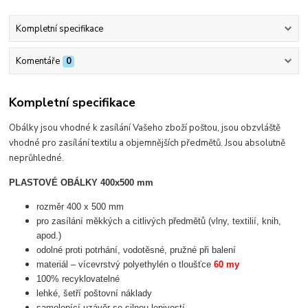
Kompletní specifikace
Komentáře
0
Kompletní specifikace
Obálky jsou vhodné k zasílání Vašeho zboží poštou, jsou obzvláště
vhodné pro zasílání textilu a objemnějších předmětů. Jsou absolutně
neprůhledné.
PLASTOVÉ OBÁLKY 400x500 mm
rozměr 400 x 500 mm
pro zasílání měkkých a citlivých předmětů (vlny, textilií, knih,
apod.)
odolné proti potrhání, vodotěsné, pružné při balení
materiál – vícevrstvý polyethylén o tloušťce
60 my
100% recyklovatelné
lehké, šetří poštovní náklady
samolepící uzávěr se silnou lepivostí