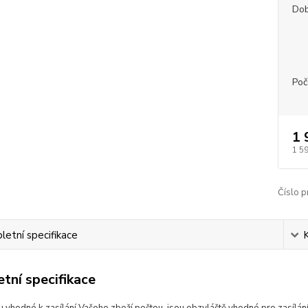
Dob
Poč
1 
1 5
Číslo p
etní specifikace
tní specifikace