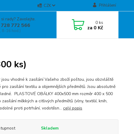
Přihlášení
CZK
 si rady? Zavolejte.
0
ks
 728 772 566
za
0 Kč
, 8-16 hod.)
)
00 ks)
 jsou vhodné k zasílání Vašeho zboží poštou, jsou obzvláště
 pro zasílání textilu a objemnějších předmětů. Jsou absolutně
hledné. PLASTOVÉ OBÁLKY 400x500 mm rozměr 400 x 500
zasílání měkkých a citlivých předmětů (vlny, textilií, knih,
odolné proti potrhání, vodotěsn...
celý popis
tupnost
Skladem