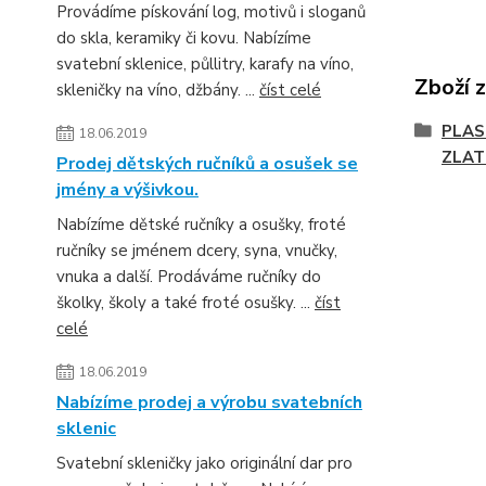
Provádíme pískování log, motivů i sloganů
do skla, keramiky či kovu. Nabízíme
svatební sklenice, půllitry, karafy na víno,
Zboží 
skleničky na víno, džbány. ...
číst celé
PLAS
18.06.2019
ZLAT
Prodej dětských ručníků a osušek se
jmény a výšivkou.
Nabízíme dětské ručníky a osušky, froté
ručníky se jménem dcery, syna, vnučky,
vnuka a další. Prodáváme ručníky do
školky, školy a také froté osušky. ...
číst
celé
18.06.2019
Nabízíme prodej a výrobu svatebních
sklenic
Svatební skleničky jako originální dar pro