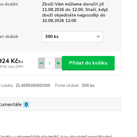
a dodání
Zboží Vám můžeme doručit již
11.08.2026 do 12:00. Stačí, když
zboží objednáte nejpozději do
10.08.2026 12:00
et obálek:
924 Kč
/
ks
Přidat do košíku
90 Kč
bez DPH
roduktu:
ZL400500/60/300
Počet obálek::
300 ks
Komentáře
0