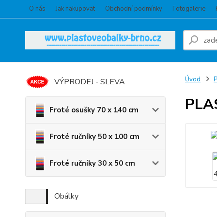
O nás
Jak nakupovat
Obchodní podmínky
Fotogalerie
Úvod
VÝPRODEJ - SLEVA
PLA
Froté osušky 70 x 140 cm
Froté ručníky 50 x 100 cm
Froté ručníky 30 x 50 cm
Obálky