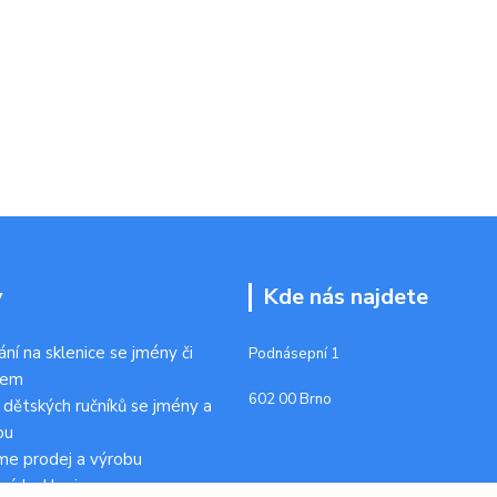
y
Kde nás najdete
ání na sklenice se jmény či
Podnásepní 1
kem
602 00 Brno
 dětských ručníků se jmény a
ou
me prodej a výrobu
ních sklenic