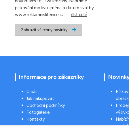
novomanžele i svatebčany. Nabízíme
pískování motivu, jména a datum svatby.
www.reklamnisklenice.cz ...
číst celé
Zobrazit všechny novinky
Informace pro zákazníky
Novink
O nás
Pískov
Jak nakupovat
obráz
Obchodní podmínky
Prodej
Fotogalerie
výšivk
Kontakty
Nabízí
svateb