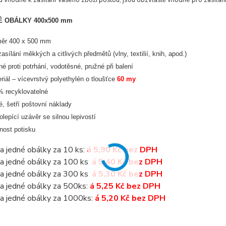
u vhodné k zasílání Vašeho zboží poštou, jsou obzvláště vhodné pro zasílán
 OBÁLKY 400x500 mm
měr 400 x 500 mm
zasílání měkkých a citlivých předmětů (vlny, textilií, knih, apod.)
né proti potrhání, vodotěsné, pružné při balení
riál – vícevrstvý polyethylén o tloušťce
60 my
 recyklovatelné
é, šetří poštovní náklady
lepící uzávěr se silnou lepivostí
ost potisku
a jedné obálky za 10 ks:
á 5,90 Kč bez DPH
a jedné obálky za 100 ks:
á 5,40 Kč bez DPH
a jedné obálky za 300 ks:
á 5,30 Kč bez DPH
a jedné obálky za 500ks:
á 5,25 Kč bez DPH
a jedné obálky za 1000ks:
á 5,20 Kč bez DPH