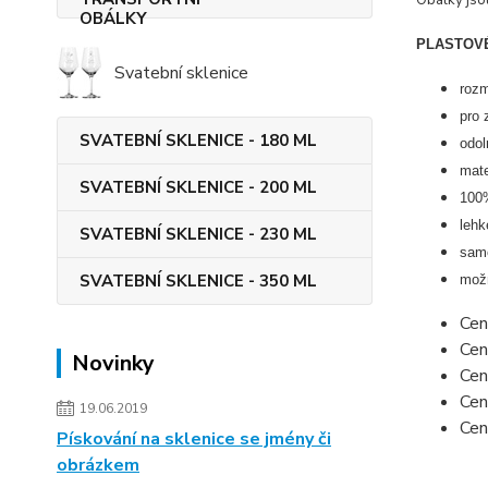
Obálky jso
PLASTOVÉ
Svatební sklenice
roz
pro 
SVATEBNÍ SKLENICE - 180 ML
odol
mate
SVATEBNÍ SKLENICE - 200 ML
100%
lehk
SVATEBNÍ SKLENICE - 230 ML
samo
SVATEBNÍ SKLENICE - 350 ML
možn
Cen
Cen
Novinky
Cen
Cen
19.06.2019
Cen
Pískování na sklenice se jmény či
obrázkem