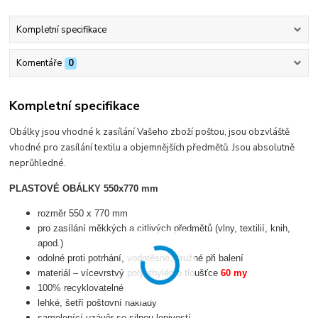
Kompletní specifikace
Komentáře
0
Kompletní specifikace
Obálky jsou vhodné k zasílání Vašeho zboží poštou, jsou obzvláště
vhodné pro zasílání textilu a objemnějších předmětů. Jsou absolutně
neprůhledné.
PLASTOVÉ OBÁLKY 550x770 mm
rozměr 550 x 770 mm
pro zasílání měkkých a citlivých předmětů (vlny, textilií, knih,
apod.)
odolné proti potrhání, vodotěsné, pružné při balení
materiál – vícevrstvý polyethylén o tloušťce
60 my
100% recyklovatelné
lehké, šetří poštovní náklady
samolepící uzávěr se silnou lepivostí