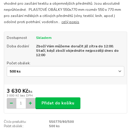
vhodné pro zasílání textilu a objemnějších předmětů. Jsou absolutně
neprůhledné. PLASTOVÉ OBÁLKY 550x770 mm rozměr 550 x 770 mm
pro zasílání měkkých a citlivých předmětů (vlny, textilií, knih, apod.)
odolné proti potrhání, vodotěsn...
celý popis
Dostupnost
Skladem
Doba dodání
Zboží Vám můžeme doručit již zítra do 12:00.
Stačí, když zboží objednáte nejpozději dnes do
12:00
Počet obálek:
3 630 Kč
/
ks
3 000 Kč
bez DPH
Přidat do košíku
Číslo produktu:
550770/60/500
Počet obálek::
500 ks