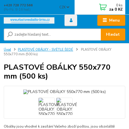
0
ks
+420 728 772 566
CZK
za
0 Kč
(Po-Pá, 8-16 hod.)
Menu
Hledat
Úvod
PLASTOVÉ OBÁLKY - SVĚTLE ŠEDÉ
PLASTOVÉ OBÁLKY
550x770 mm (500 ks)
PLASTOVÉ OBÁLKY 550x770
mm (500 ks)
Obálky jsou vhodné k zasílání Vašeho zboží poštou, jsou obzvláště